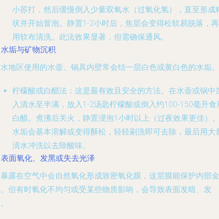
小苏打，然后缓慢倒入少量双氧水（过氧化氢），直至形成
状并开始冒泡。静置1-2小时后，焦层会变得松软易脱落，再
用软布清洗。此法效果显著，但需确保通风。
. 水垢与矿物沉积
硬水地区使用的水壶、锅具内壁常会结一层白色或黄白色的水垢
柠檬酸或白醋法
：这是最有效且安全的方法。在水壶或锅中
入清水至半满，放入1-2汤匙柠檬酸或倒入约100-150毫升食
白醋。煮沸后关火，静置浸泡1小时以上（过夜效果更佳）
水垢会基本溶解或变得酥松，轻轻刷洗即可去除，最后用大
清水冲洗以去除酸味。
. 表面氧化、发黑或失去光泽
铝暴露在空气中会自然氧化形成致密氧化膜，这层膜能保护内部
属。但有时氧化不均匀或受某些物质影响，会导致表面发暗、发
黑。