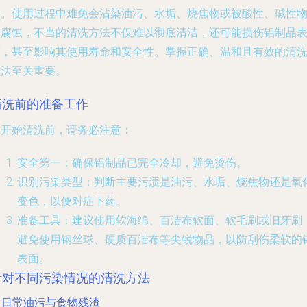
迎。使用过程中难免会沾染油污、水垢、烧焦物或被酸性、碱性
质腐蚀，不当的清洗方法不仅难以彻底清洁，还可能损伤铝制品
面，甚至影响其使用寿命和安全性。掌握正确、温和且有效的清
方法至关重要。
清洗前的准备工作
在开始清洗前，请务必注意：
安全第一
：确保铝制品已完全冷却，避免烫伤。
识别污染类型
：判断主要污渍是油污、水垢、烧焦物还是氧
变色，以便对症下药。
准备工具
：建议使用软海绵、百洁布软面、软毛刷或旧牙刷
避免使用钢丝球、硬质百洁布等尖锐物品，以防刮伤柔软的
表面。
针对不同污染情况的清洗方法
. 日常油污与食物残渣