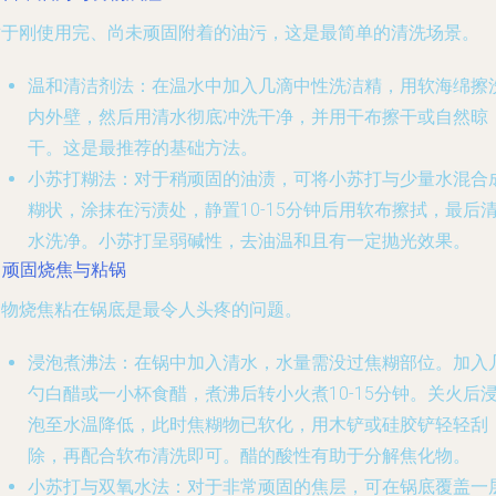
对于刚使用完、尚未顽固附着的油污，这是最简单的清洗场景。
温和清洁剂法
：在温水中加入几滴中性洗洁精，用软海绵擦
内外壁，然后用清水彻底冲洗干净，并用干布擦干或自然晾
干。这是最推荐的基础方法。
小苏打糊法
：对于稍顽固的油渍，可将小苏打与少量水混合
糊状，涂抹在污渍处，静置10-15分钟后用软布擦拭，最后
水洗净。小苏打呈弱碱性，去油温和且有一定抛光效果。
. 顽固烧焦与粘锅
食物烧焦粘在锅底是最令人头疼的问题。
浸泡煮沸法
：在锅中加入清水，水量需没过焦糊部位。加入
勺白醋或一小杯食醋，煮沸后转小火煮10-15分钟。关火后
泡至水温降低，此时焦糊物已软化，用木铲或硅胶铲轻轻刮
除，再配合软布清洗即可。醋的酸性有助于分解焦化物。
小苏打与双氧水法
：对于非常顽固的焦层，可在锅底覆盖一