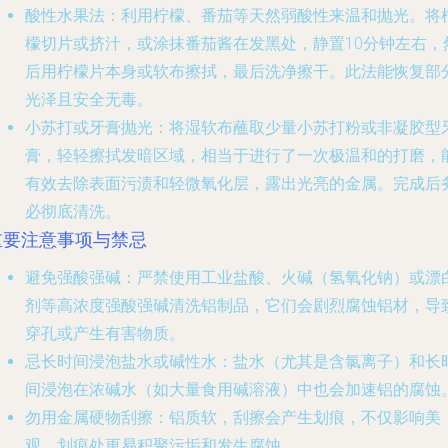
酸性水果法
：利用柠檬、番茄等天然弱酸性来温和抛光。将
檬切片或挤汁，或涂抹番茄酱在发黑处，静置10分钟左右，
后用柠檬片本身或软布擦拭，最后洗净擦干。此法能恢复部
光泽且安全无毒。
小苏打或牙膏抛光
：将湿软布蘸取少量小苏打粉或非凝胶型
膏，轻轻擦拭发暗区域，相当于进行了一次极温和的打磨，
有效去除表面污渍和轻微氧化层，露出光亮的金属。完成后
必彻底清洗。
重要注意事项与禁忌
避免强酸强碱
：严禁使用工业盐酸、火碱（氢氧化钠）或漂
剂等高浓度强酸强碱清洗铝制品，它们会剧烈腐蚀铝材，导
穿孔或产生有害物质。
忌长时间浸泡盐水或碱性水
：盐水（尤其是含氯离子）和长
间浸泡在浓碱水（如大量食用碱溶液）中也会加速铝的腐蚀
勿用金属硬物刮擦
：铝质软，刮擦会产生划痕，不仅影响美
观，划痕处更易积聚污垢和发生腐蚀。