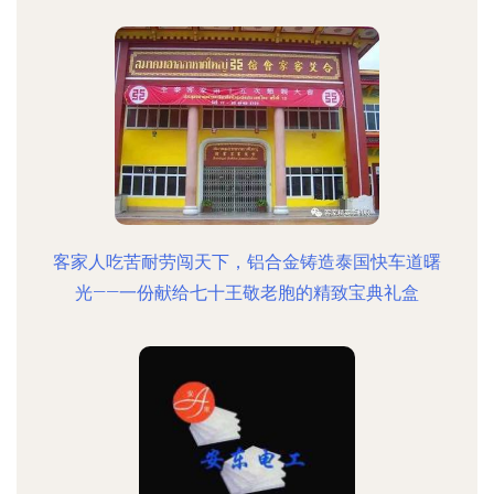
客家人吃苦耐劳闯天下，铝合金铸造泰国快车道曙
光——一份献给七十王敬老胞的精致宝典礼盒