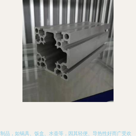
铝制品，如锅具、饭盒、水壶等，因其轻便、导热性好而广受欢