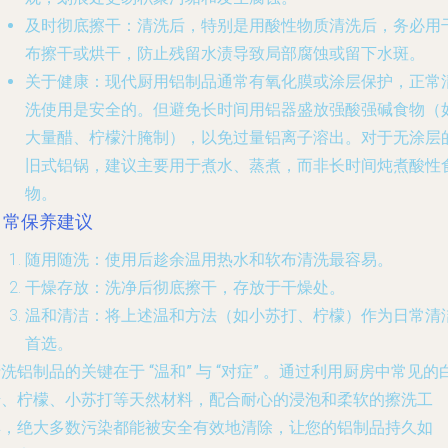
及时彻底擦干
：清洗后，特别是用酸性物质清洗后，务必用
布擦干或烘干，防止残留水渍导致局部腐蚀或留下水斑。
关于健康
：现代厨用铝制品通常有氧化膜或涂层保护，正常
洗使用是安全的。但避免长时间用铝器盛放强酸强碱食物（
大量醋、柠檬汁腌制），以免过量铝离子溶出。对于无涂层
旧式铝锅，建议主要用于煮水、蒸煮，而非长时间炖煮酸性
物。
日常保养建议
随用随洗
：使用后趁余温用热水和软布清洗最容易。
干燥存放
：洗净后彻底擦干，存放于干燥处。
温和清洁
：将上述温和方法（如小苏打、柠檬）作为日常清
首选。
清洗铝制品的关键在于
“温和”
与
“对症”
。通过利用厨房中常见的
醋、柠檬、小苏打等天然材料，配合耐心的浸泡和柔软的擦洗工
具，绝大多数污染都能被安全有效地清除，让您的铝制品持久如