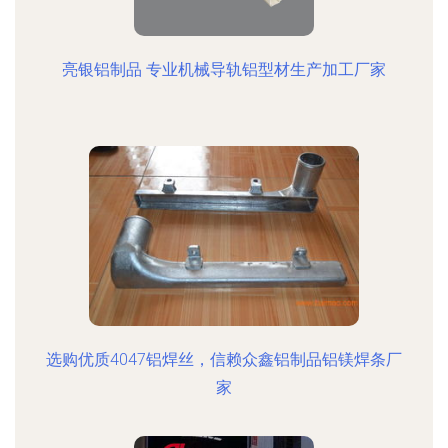
亮银铝制品 专业机械导轨铝型材生产加工厂家
选购优质4047铝焊丝，信赖众鑫铝制品铝镁焊条厂
家