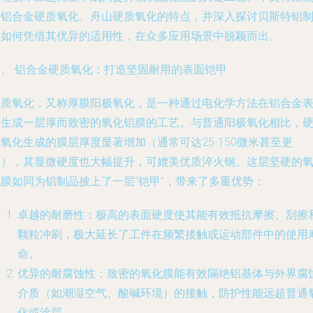
于铝合金硬质氧化、舟山硬质氧化的特点，并深入探讨贝斯特铝
品如何凭借其优异的适用性，在众多应用场景中脱颖而出。
一、 铝合金硬质氧化：打造坚固耐用的表面铠甲
硬质氧化，又称厚膜阳极氧化，是一种通过电化学方法在铝合金
面生成一层厚而致密的氧化铝膜的工艺。与普通阳极氧化相比，
氧化生成的膜层厚度显著增加（通常可达25-150微米甚至更
高），其显微硬度也大幅提升，可媲美优质淬火钢。这层坚硬的
化膜如同为铝制品披上了一层“铠甲”，带来了多重优势：
卓越的耐磨性
：极高的表面硬度使其能有效抵抗摩擦、刮擦
颗粒冲刷，极大延长了工件在频繁接触或运动部件中的使用
命。
优异的耐腐蚀性
：致密的氧化膜能有效隔绝铝基体与外界腐
介质（如潮湿空气、酸碱环境）的接触，防护性能远超普通
化或涂层。