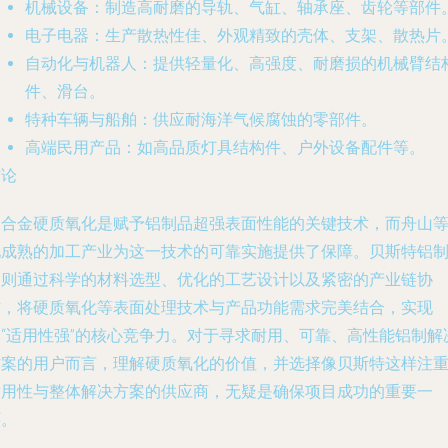
机械设备
：制造高耐磨的导轨、气缸、轴承座、齿轮等部件
电子电器
：生产散热性佳、外观精致的壳体、支架、散热片
自动化与机器人
：提供轻量化、高强度、耐磨损的机械臂结
件、滑台。
特种车辆与船舶
：供应耐海洋气候腐蚀的零部件。
高端民用产品
：如高品质灯具结构件、户外设备配件等。
结论
铝合金硬质氧化是赋予铝制品超强表面性能的关键技术，而舟山
地成熟的加工产业为这一技术的可靠实施提供了保障。贝斯特铝
品则通过科学的材料选型、优化的工艺设计以及紧密的产业链协
作，将硬质氧化等表面处理技术与产品功能需求完美结合，实现
了“适用性强”的核心竞争力。对于寻求耐用、可靠、高性能铝制解
方案的用户而言，理解硬质氧化的价值，并选择像贝斯特这样注
适用性与整体解决方案的供应商，无疑是确保项目成功的重要一
环。