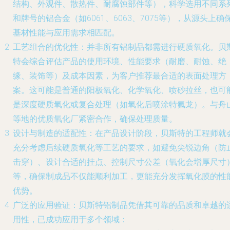
结构、外观件、散热件、耐腐蚀部件等），科学选用不同系
和牌号的铝合金（如6061、6063、7075等），从源头上确
基材性能与应用需求相匹配。
工艺组合的优化性
：并非所有铝制品都需进行硬质氧化。贝
特会综合评估产品的使用环境、性能要求（耐磨、耐蚀、绝
缘、装饰等）及成本因素，为客户推荐最合适的表面处理方
案。这可能是普通的阳极氧化、化学氧化、喷砂拉丝，也可
是深度硬质氧化或复合处理（如氧化后喷涂特氟龙）。与舟
等地的优质氧化厂紧密合作，确保处理质量。
设计与制造的适配性
：在产品设计阶段，贝斯特的工程师就
充分考虑后续硬质氧化等工艺的要求，如避免尖锐边角（防
击穿）、设计合适的挂点、控制尺寸公差（氧化会增厚尺寸
等，确保制成品不仅能顺利加工，更能充分发挥氧化膜的性
优势。
广泛的应用验证
：贝斯特铝制品凭借其可靠的品质和卓越的
用性，已成功应用于多个领域：