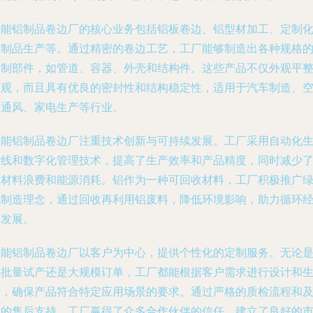
易能铝制品卷边厂的核心业务包括铝板卷边、铝型材加工、定制
铝制品生产等。通过精密的卷边工艺，工厂能够制造出各种规格
铝制部件，如管道、容器、外壳和结构件。这些产品不仅外观平
美观，而且具有优良的密封性和结构稳定性，适用于汽车制造、
调通风、家电生产等行业。
易能铝制品卷边厂注重技术创新与可持续发展。工厂采用自动化
产线和数字化管理技术，提高了生产效率和产品精度，同时减少
原材料浪费和能源消耗。铝作为一种可回收材料，工厂积极推广
色制造理念，通过回收再利用铝废料，降低环境影响，助力循环
济发展。
易能铝制品卷边厂以客户为中心，提供个性化的定制服务。无论
小批量试产还是大规模订单，工厂都能根据客户需求进行设计和
产，确保产品符合特定应用场景的要求。通过严格的质检流程和
时的售后支持，工厂赢得了众多合作伙伴的信任，建立了良好的