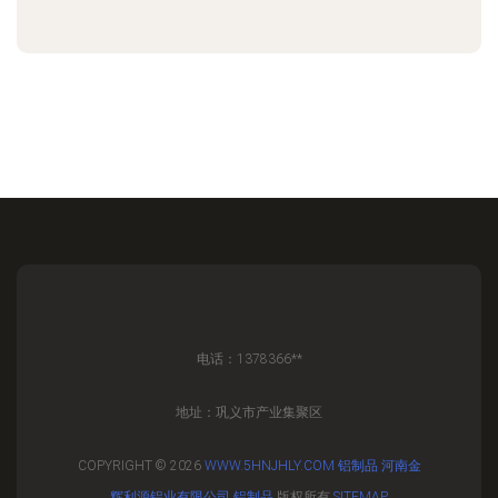
电话：1378366**
地址：巩义市产业集聚区
COPYRIGHT © 2026
WWW.5HNJHLY.COM
铝制品
河南金
辉利源铝业有限公司
铝制品
版权所有
SITEMAP