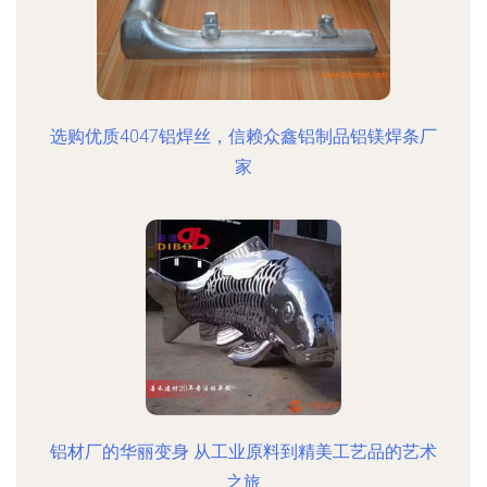
选购优质4047铝焊丝，信赖众鑫铝制品铝镁焊条厂
家
铝材厂的华丽变身 从工业原料到精美工艺品的艺术
之旅