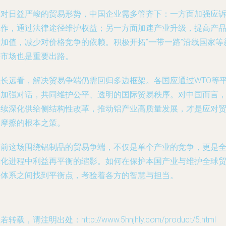
面对日益严峻的贸易形势，中国企业需多管齐下：一方面加强应
工作，通过法律途径维护权益；另一方面加速产业升级，提高产
附加值，减少对价格竞争的依赖。积极开拓“一带一路”沿线国家等
兴市场也是重要出路。
从长远看，解决贸易争端仍需回归多边框架。各国应通过WTO等
台加强对话，共同维护公平、透明的国际贸易秩序。对中国而言
持续深化供给侧结构性改革，推动铝产业高质量发展，才是应对
易摩擦的根本之策。
当前这场围绕铝制品的贸易争端，不仅是单个产业的竞争，更是
球化进程中利益再平衡的缩影。如何在保护本国产业与维护全球
易体系之间找到平衡点，考验着各方的智慧与担当。
若转载，请注明出处：http://www.5hnjhly.com/product/5.html