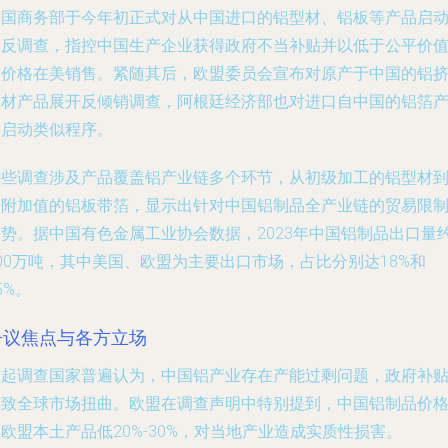
美国商务部于今年初正式对从中国进口的铝型材、铝板等产品启
双反调查，指控中国生产企业获得政府不当补贴并以低于公平价
的价格在美销售。紧随其后，欧盟委员会宣布对原产于中国的铝
压材产品展开反倾销调查，阿根廷经济部也对进口自中国的铝箔
品启动类似程序。
这些调查涉及产品覆盖铝产业链多个环节，从初级加工的铝型材
高附加值的铝板带箔，显示出针对中国铝制品全产业链的贸易限
趋势。据中国有色金属工业协会数据，2023年中国铝制品出口量
00万吨，其中美国、欧盟为主要出口市场，占比分别达18%和
5%。
争议焦点与各方立场
发起调查国家普遍认为，中国铝产业存在产能过剩问题，政府补
导致全球市场扭曲。欧盟在调查声明中特别提到，中国铝制品价
欧盟本土产品低20%-30%，对当地产业造成实质性损害。