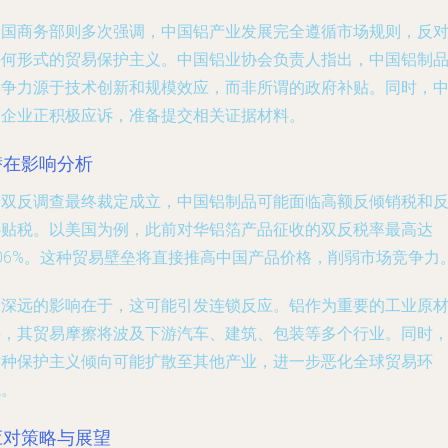
中国商务部则多次强调，中国铝产业发展完全遵循市场规则，反
任何形式的贸易保护主义。中国铝业协会负责人指出，中国铝制
竞争力源于技术创新和规模效应，而非所谓的政府补贴。同时，
国企业正积极应诉，准备提交相关证据材料。
潜在影响分析
若双反调查最终裁定成立，中国铝制品可能面临高额反倾销税和
补贴税。以美国为例，此前对华铝箔产品征收的双反税率最高达
106%。这种贸易壁垒将直接推高中国产品价格，削弱市场竞争力
更深远的影响在于，这可能引发连锁反应。铝作为重要的工业原
料，其贸易摩擦将波及下游汽车、建筑、包装等多个行业。同时
这种保护主义倾向可能扩散至其他产业，进一步恶化全球贸易环
境。
应对策略与展望