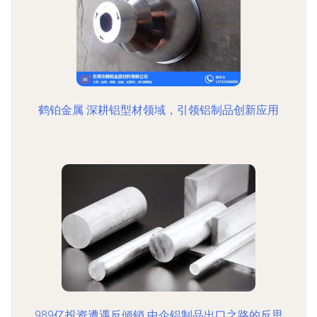
鹤铂金属 深耕铝型材领域，引领铝制品创新应用
989亿投资遭遇反倾销 中企铝制品出口之路的反思