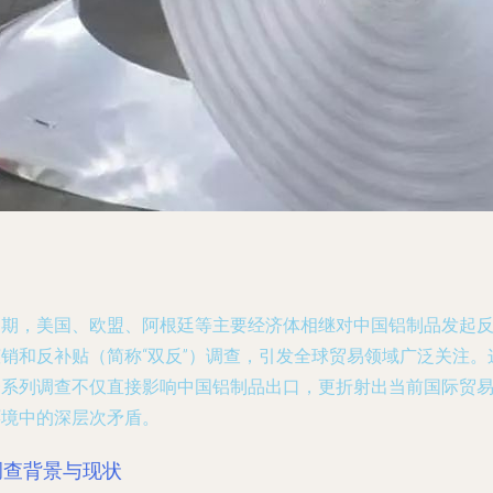
近期，美国、欧盟、阿根廷等主要经济体相继对中国铝制品发起
倾销和反补贴（简称“双反”）调查，引发全球贸易领域广泛关注。
一系列调查不仅直接影响中国铝制品出口，更折射出当前国际贸
环境中的深层次矛盾。
调查背景与现状